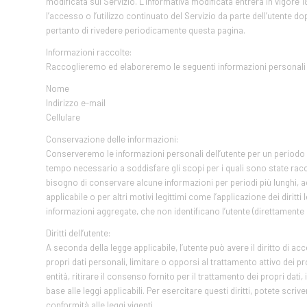
modificata sul Servizio. L’Informativa modificata entrerà in vigore 1
l’accesso o l’utilizzo continuato del Servizio da parte dell’utente do
pertanto di rivedere periodicamente questa pagina.
Informazioni raccolte:
Raccoglieremo ed elaboreremo le seguenti informazioni personali s
Nome
Indirizzo e-mail
Cellulare
Conservazione delle informazioni:
Conserveremo le informazioni personali dell’utente per un periodo c
tempo necessario a soddisfare gli scopi per i quali sono state rac
bisogno di conservare alcune informazioni per periodi più lunghi, a
applicabile o per altri motivi legittimi come l’applicazione dei diritt
informazioni aggregate, che non identificano l’utente (direttamen
Diritti dell’utente:
A seconda della legge applicabile, l’utente può avere il diritto di ac
propri dati personali, limitare o opporsi al trattamento attivo dei prop
entità, ritirare il consenso fornito per il trattamento dei propri dati, i
base alle leggi applicabili. Per esercitare questi diritti, potete scri
conformità alle leggi vigenti.