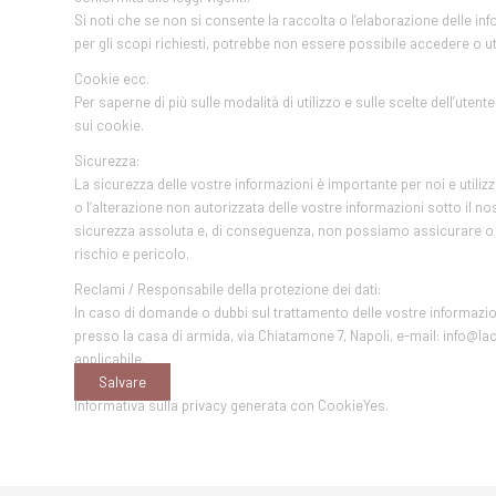
Si noti che se non si consente la raccolta o l’elaborazione delle inf
per gli scopi richiesti, potrebbe non essere possibile accedere o util
Cookie ecc.
Per saperne di più sulle modalità di utilizzo e sulle scelte dell’uten
sui cookie.
Sicurezza:
La sicurezza delle vostre informazioni è importante per noi e utiliz
o l’alterazione non autorizzata delle vostre informazioni sotto il nos
sicurezza assoluta e, di conseguenza, non possiamo assicurare o ga
rischio e pericolo.
Reclami / Responsabile della protezione dei dati:
In caso di domande o dubbi sul trattamento delle vostre informazioni
presso la casa di armida, via Chiatamone 7, Napoli, e-mail: info@la
applicabile.
Salvare
Informativa sulla privacy generata con CookieYes.