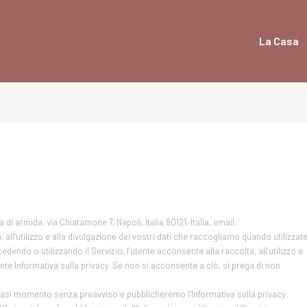
La Casa
di armida, via Chiatamone 7, Napoli, Italia 80121, Italia, email:
 all’utilizzo e alla divulgazione dei vostri dati che raccogliamo quando utilizzat
ccedendo o utilizzando il Servizio, l’utente acconsente alla raccolta, all’utilizzo e
ente Informativa sulla privacy. Se non si acconsente a ciò, si prega di non
siasi momento senza preavviso e pubblicheremo l’Informativa sulla privacy