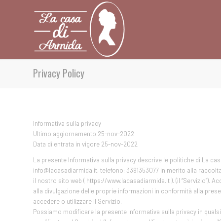
Privacy Policy
Informativa sulla privacy
Ultimo aggiornamento 25-nov-2022
Data di entrata in vigore 25-nov-2022
La presente Informativa sulla privacy descrive le politiche di La casa 
info@lacasadiarmida.it, telefono: 3391353077 in merito alla raccolta,
il nostro sito web ( https://www.lacasadiarmida.it ). (il “Servizio”). A
alla divulgazione delle proprie informazioni in conformità alla pres
accedere o utilizzare il Servizio.
Possiamo modificare la presente Informativa sulla privacy in qual