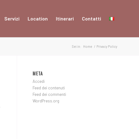
Servizi
Location
Itinerari
Contatti
Sei in:
Home
/
Privacy Policy
META
Accedi
Feed dei contenuti
Feed dei commenti
WordPress.org
e