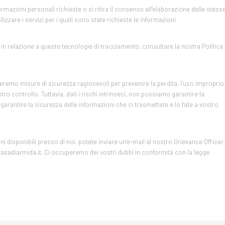
ormazioni personali richieste o si ritira il consenso all’elaborazione delle stess
izzare i servizi per i quali sono state richieste le informazioni.
te in relazione a queste tecnologie di tracciamento, consultare la nostra Politica
zeremo misure di sicurezza ragionevoli per prevenire la perdita, l’uso improprio
tro controllo. Tuttavia, dati i rischi intrinseci, non possiamo garantire la
rantire la sicurezza delle informazioni che ci trasmettete e lo fate a vostro
 disponibili presso di noi, potete inviare un’e-mail al nostro Grievance Officer
casadiarmida.it. Ci occuperemo dei vostri dubbi in conformità con la legge