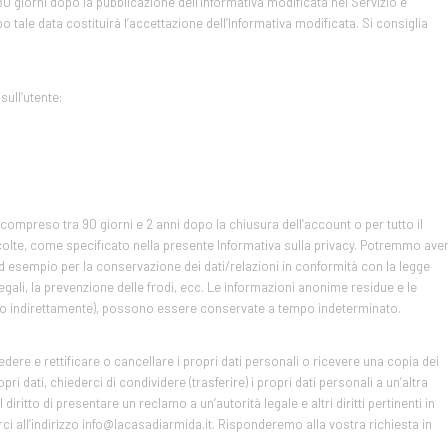
80 giorni dopo la pubblicazione dell’Informativa modificata nel Servizio e
po tale data costituirà l’accettazione dell’Informativa modificata. Si consiglia
ull’utente:
ompreso tra 90 giorni e 2 anni dopo la chiusura dell’account o per tutto il
colte, come specificato nella presente Informativa sulla privacy. Potremmo ave
d esempio per la conservazione dei dati/relazioni in conformità con la legge
i legali, la prevenzione delle frodi, ecc. Le informazioni anonime residue e le
te o indirettamente), possono essere conservate a tempo indeterminato.
cedere e rettificare o cancellare i propri dati personali o ricevere una copia dei
ri dati, chiederci di condividere (trasferire) i propri dati personali a un’altra
l diritto di presentare un reclamo a un’autorità legale e altri diritti pertinenti in
verci all’indirizzo info@lacasadiarmida.it. Risponderemo alla vostra richiesta in